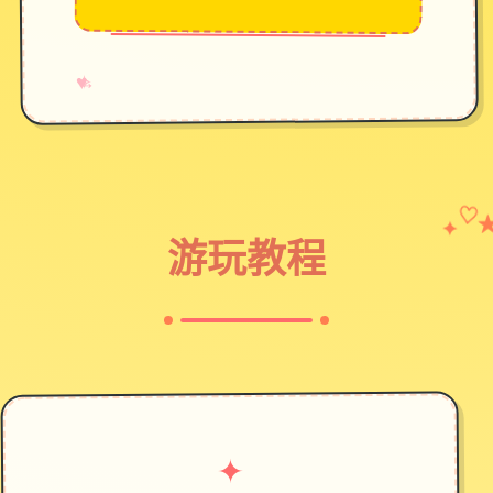
→
✧
♥
✦
♡
游玩教程
✦