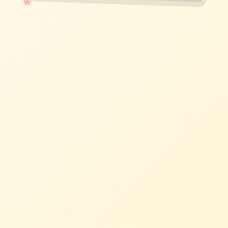
✧
♡
★
♥