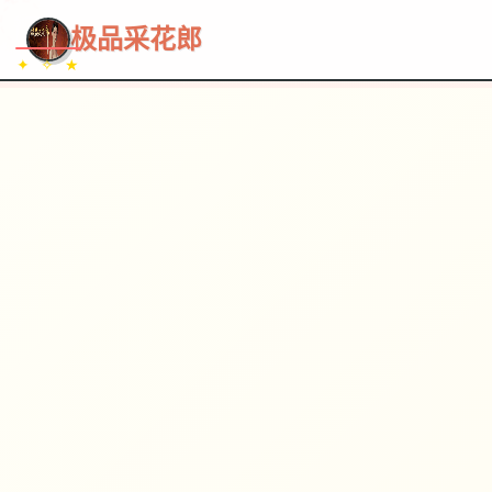
~~~
★
♡
✦
✧
♥
~
→
↗
极品采花郎
✦ ✧ ★