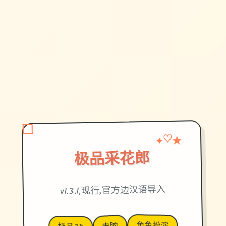
★
✦
♡
极品采花郎
v1.3.1,现行,官方边汉语导入