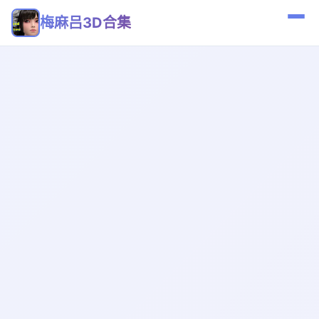
梅麻吕3D合集