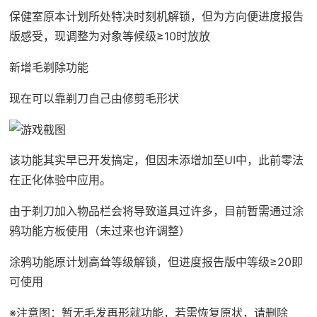
保健室原本计划所处特决时刻机解锁，但为方向便进度报告
版感受，现调整为对象等候级≥10时放放
新增毛剃除功能
现在可以靠剃刀自己由修剪毛形状
该功能其实早已开发搞定，但因未添增加至UI中，此前零法
在正化体验中应用。
由于剃刀加入物品栏会将导致道具过许多，目前暂需通过涂
鸦功能方板使用（未过来也许调整）
涂鸦功能原计划高耸等级解锁，但进度报告版中等级≥20即
可使用
※注意图
：暂无毛发再形就功能，若需恢复原状，请删除