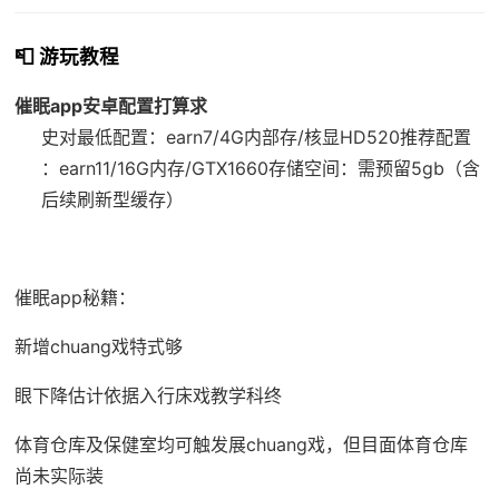
📮 游玩教程
催眠app安卓配置打算求
​史对最低配置​
​：earn7/4G内部存/核显HD520
​推荐配置​
：earn11/16G内存/GTX1660
​存储空间​
​：需预留5gb（含
后续刷新型缓存）
催眠app秘籍：
新增chuang戏特式够
眼下降估计依据入行床戏教学科终
体育仓库及保健室均可触发展chuang戏，但目面体育仓库
尚未实际装