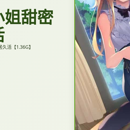
小姐甜密
活
久活【1.36G】