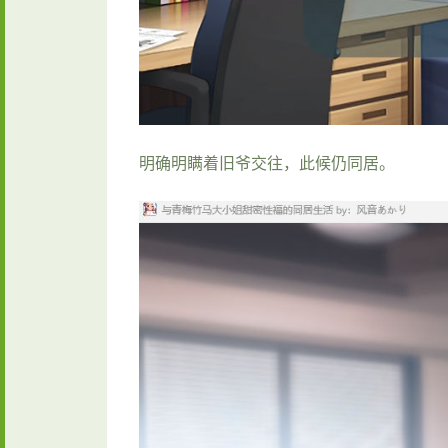
明确明瞒着旧爷交往，此候仍同居。