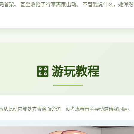
完首架。 甚至收拾了行李离家出动。 不管我说什么，她浑
🎛️ 游玩教程
她从此动内部处方表演面旁边，没考虑春音主导动邀请我同居。