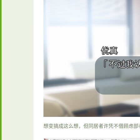
想变搞成这么想，但同居者许凭不借顾虑部