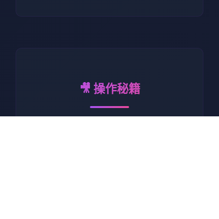
🎥 操作秘籍
校时先造中
圣玛格丽特女子学
问院为捌所历史悠久所豪华顶
级女子学院。