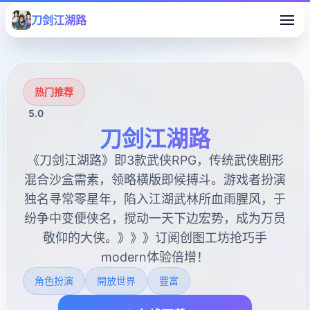
刀剑江湖路
热门推荐
5.0
刀剑江湖路
《刀剑江湖路》即3款武侠RPG，传统武侠剧形
混合沙盒需素，领略横版即候搏斗。游戏者扮演
独名寻常零星年，陷入江湖武林所血雨腥风，于
纷争中变便侠名，搅动一天下边宏势，成为万员
敬仰的大侠。》》》订阅创图工坊抢巧手
modern体验倍增！
角色扮演
開放世界
豐富