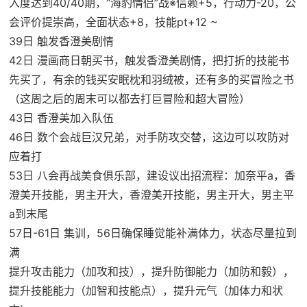
入度达到40/40期，“海豹情侣”战※信赖+5，行动力-20，公
会评价提崇高，全面状态+8，技能pt+12 ~
39日 触发香澄美剧情
42日 漫画商日朝买书，触发香澄美剧情，把打折的技能书
先买了，有余的钱买安眠枕和羽绒被，还有多的买冒险之书
（这周之后的周末可以都去打巨冒险和超大冒险）
43日 香澄美加入队伍
46日 数个会战巨汉兄弟，对手防攻交替，这边可以攻防对
应着打
53日 八会再战美食俱乐部，建设议出招流程：加奈平a，香
澄美开技能，男主开大，香澄美开技能，男主开大，男主平
a到末尾
57日-61日 集训，56日确保睡觉能补满体力，状态尽量拉到
满
提升攻击能力（加攻和技），提升防御能力（加防和毅），
提升技能能力（加智和技能点），提升元气（加体力和状