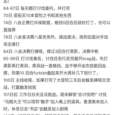
态）
64-67日 每天都打讨伐委托，并打完
70日 逛街买10本冒险之书和其他东西
74日 八会正赛打斥候联盟，格挡5回合后就好打了，也可以
直接莽
78日 八会准决赛八星务务所，速战速决，拖到后面对手加
攻击难打
84日 八会决赛打拂晓，撑过3回合打黑影，决赛中断
85-99日 打讨伐事务，讨伐任务行走完展开brag战，先打
黑影再打黑洞，黑洞战一直格挡，血不够开由衣技能回血
撑，到第10 回合furbish叠起来开大再补几下就行了，
100日 主线收尾，如果打完了大冒险三天后会触发拂晓交流
战，打赢触发结局
101日后 工作日白天没法挑选。周末解锁“去讨伐吧!” 讨伐
“乌贼大王”可以得到“触手”加入晚上的道具。香澄美未加入
时，休息日去“书店”会触发加入剧情