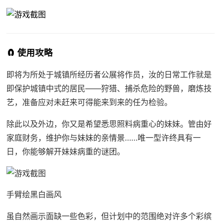
🧲 使用攻略
即将为所处于城镇所经历者公展将作员，汝的日常工作就是
即保护城镇中式的居民——狩猎、捕杀危险的野兽，磨炼技
艺，准备应对未赶来可得能来到来的任为检验。
除此以及外边，你又是希望悉思照料病重心的妹妹。管由好
家庭财务，维护你与妹妹的亲情景……唯一型许终具有一
日，你能够解开妹妹病重的谜团。
手臂绘黑白画风
虽自然画示面缺一些色彩，但计划中的范围绝对许多个彩缤