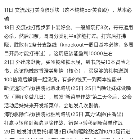
11日 交流战打美食俱乐块（这不纯纯pcr美食殿），基本必
输
18日 交流战打跑步萝卜爱好会。一般加奈打3次，哥哥运用
必杀，然后加奈，哥哥分类别平a就能打过。打完后打拂
晓，胜败有2条分支路线（knockout一周目基本必输，多周
目开局才能打得过）。这周应该能盈利10000左右
21日 外出来逛街，买哑铃和铁木屐，到书店买10本冒险之
书，应该能触放香澄美剧情（核心），买足够的礼物送到
100信赖后解锁一起洗澡，有多的钱买一到两本技能书
新型选项作战(拂晓战败北路线)25日 25日当晚让妹妹做晚
饭（顶好多做几日），触发“新菜单作战”第二天今后，公会
活动后妹妹来开发新菜单，会触发几次剧情。
海豹驱除作战(拂晓战胜利路线)25日 真力试验(由香里)
打赢→转移到海豹驱除作战，错误→转移到新菜单作战
29日 触发讨伐委托(期限3日)海豹驱除数达到10/10是行进