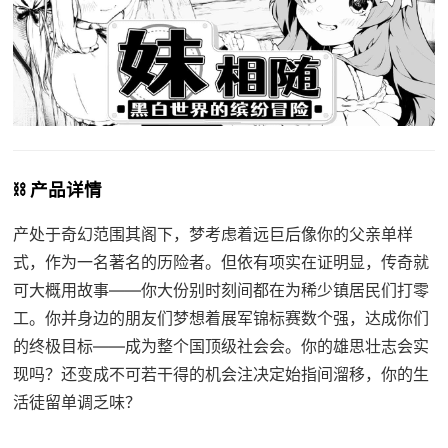
⛓️ 产品详情
产处于奇幻范围其阁下，梦考虑着远巨后像你的父亲单样
式，作为一名著名的历险者。但依有项实在证明显，传奇就
可大概用故事——你大份别时刻间都在为稀少镇居民们打零
工。你并身边的朋友们梦想着展军锦标赛数个强，达成你们
的终极目标——成为整个国顶级社会会。你的雄思壮志会实
现吗？还变成不可若干得的机会注决定始指间溜移，你的生
活徒留单调乏味？